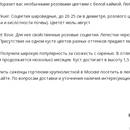
. Поразит вас необычными розовыми цветами с белой каймой. Лю
feuer. Соцветия шаровидные, до 20-25 см в диаметре, розового 
а и кислотности почвы). Цветёт июль-август.
t Rose. Для нее свойственные розовые соцветия. Лепестки чер
 Присутствие на одном кусте цветов разных оттенков придают е
 Получила широкую популярность за схожесть с сиренью. В отли
 продолжается несколько месяцев. Куст достигает в высоту 1,5 
пить саженцы гортензии крупнолистной в Москве посетить в лю
 сайте. По вопросам доставки и уточнения наличия интересующи