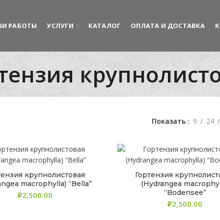
И РАБОТЫ
УСЛУГИ
КАТАЛОГ
ОПЛАТА И ДОСТАВКА
К
тензия крупнолист
Показать
9
24
тензия крупнолистовая
Гортензия крупнолист
angea macrophylla) “Bella”
(Hydrangea macrophyl
“Bodensee”
₽
₽