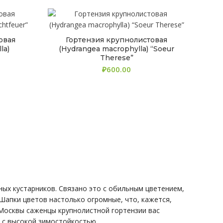
овая
Гортензия крупнолистовая
la)
(Hydrangea macrophylla) “Soeur
Therese”
₽
ых кустарников. Связано это с обильным цветением,
 Шапки цветов настолько огромные, что, кажется,
Москвы саженцы крупнолистной гортензии вас
а с высокой зимостойкостью.