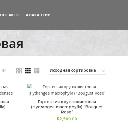
ОНТАКТЫ
🔥ВАКАНСИИ
овая
36
овая
Гортензия крупнолистовая
la)
(Hydrangea macrophylla) “Bouguet
Rose”
₽