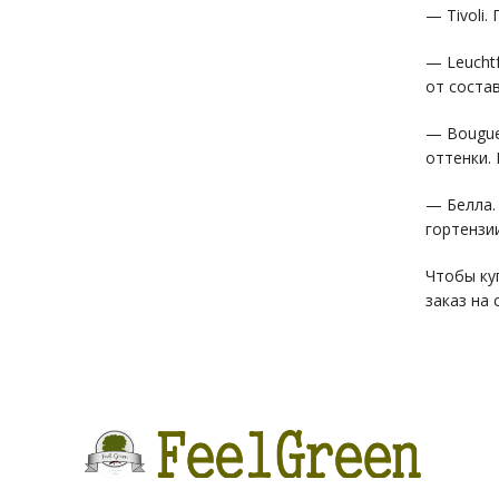
— Tivoli
— Leucht
от состав
— Bougue
оттенки.
— Белла.
гортензии
Чтобы ку
заказ на