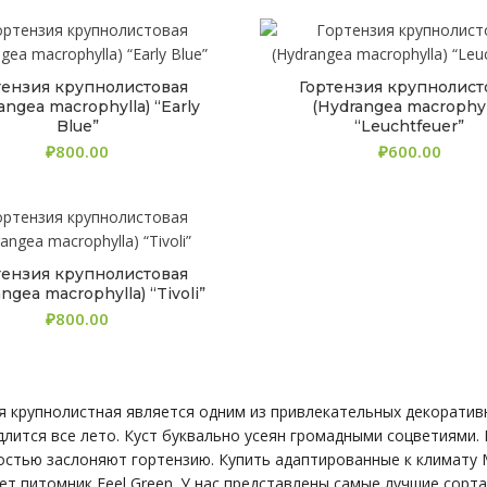
тензия крупнолистовая
Гортензия крупнолист
angea macrophylla) “Early
(Hydrangea macrophyl
Blue”
“Leuchtfeuer”
₽
₽
тензия крупнолистовая
ngea macrophylla) “Tivoli”
₽
я крупнолистная является одним из привлекательных декоративн
длится все лето. Куст буквально усеян громадными соцветиями.
остью заслоняют гортензию. Купить адаптированные к климату 
ет питомник Feel Green. У нас представлены самые лучшие сорт