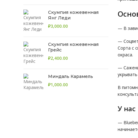
Осно
Скумпия кожевенная
Янг Леди
₽
— В зави
— Соцвет
Скумпия кожевенная
Сорта с 
Грейс
окраса.
₽
— Саженц
укрывать 
Миндаль Карамель
₽
В питомн
консульта
У нас
— Bluebe
начинает