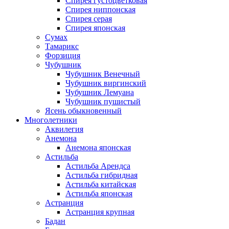
Спирея густоцветковая
Спирея ниппонская
Спирея серая
Спирея японская
Сумах
Тамарикс
Форзиция
Чубушник
Чубушник Венечный
Чубушник виргинский
Чубушник Лемуана
Чубушник пушистый
Ясень обыкновенный
Многолетники
Аквилегия
Анемона
Анемона японская
Астильба
Астильба Арендса
Астильба гибридная
Астильба китайская
Астильба японская
Астранция
Астранция крупная
Бадан