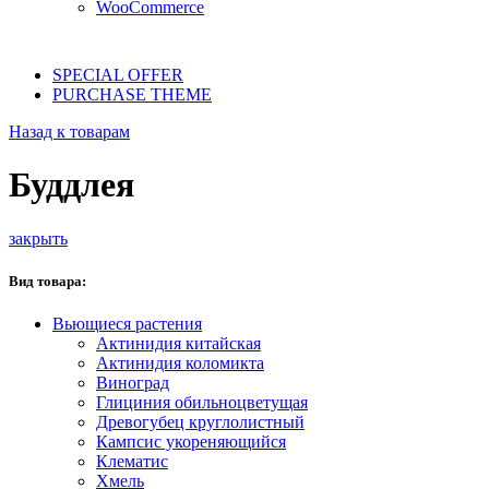
WooCommerce
SPECIAL OFFER
PURCHASE THEME
Назад к товарам
Буддлея
закрыть
Вид товара:
Вьющиеся растения
Актинидия китайская
Актинидия коломикта
Виноград
Глициния обильноцветущая
Древогубец круглолистный
Кампсис укореняющийся
Клематис
Хмель