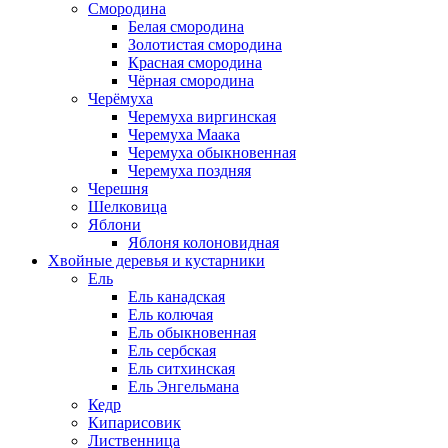
Смородина
Белая смородина
Золотистая смородина
Красная смородина
Чёрная смородина
Черёмуха
Черемуха виргинская
Черемуха Маака
Черемуха обыкновенная
Черемуха поздняя
Черешня
Шелковица
Яблони
Яблоня колоновидная
Хвойные деревья и кустарники
Ель
Ель канадская
Ель колючая
Ель обыкновенная
Ель сербская
Ель ситхинская
Ель Энгельмана
Кедр
Кипарисовик
Лиственница