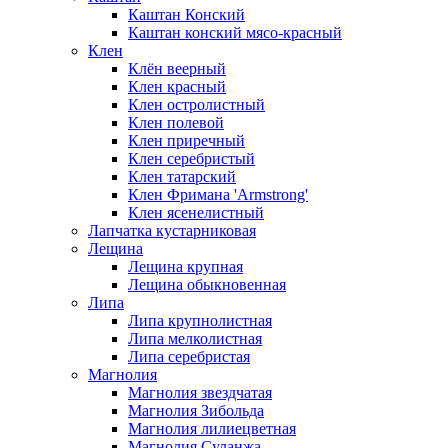
Каштан Конский
Каштан конский мясо-красный
Клен
Клён веерный
Клен красный
Клен остролистный
Клен полевой
Клен приречный
Клен серебристый
Клен татарский
Клен Фримана 'Armstrong'
Клен ясенелистный
Лапчатка кустарниковая
Лещина
Лещина крупная
Лещина обыкновенная
Липа
Липа крупнолистная
Липа мелколистная
Липа серебристая
Магнолия
Магнолия звездчатая
Магнолия Зибольда
Магнолия лилиецветная
Магнолия Суланжа