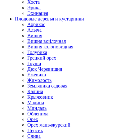
Хоста
Эрика
Эхинацея
Плодовые деревья и кустарники
Абрикос
Алыча
Вишня
Вишня войлочная
Вишня колоновидная
Голубика
Грецкий орех
Груши
Дюк Черевишня
Ежевика
Жимолость
Земляника садовая
Калина
Крыжовник
Малина
Миндаль
Облепиха
Орех
Орех маньчжурский
Персик
Слива