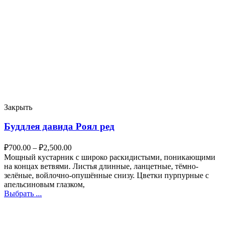
Закрыть
Буддлея давида Роял ред
₽
700.00
–
₽
2,500.00
Мощный кустарник с широко раскидистыми, поникающими
на концах ветвями. Листья длинные, ланцетные, тёмно-
зелёные, войлочно-опушённые снизу. Цветки пурпурные с
апельсиновым глазком,
Выбрать ...