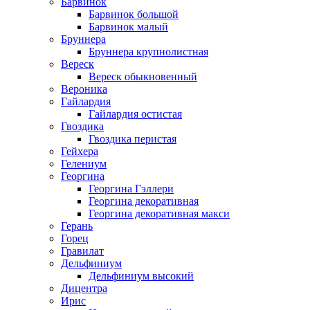
Барвинок
Барвинок большой
Барвинок малый
Бруннера
Бруннера крупнолистная
Вереск
Вереск обыкновенный
Вероника
Гайлардия
Гайлардия остистая
Гвоздика
Гвоздика перистая
Гейхера
Гелениум
Георгина
Георгина Гэллери
Георгина декоративная
Георгина декоративная макси
Герань
Горец
Гравилат
Дельфиниум
Дельфиниум высокий
Дицентра
Ирис