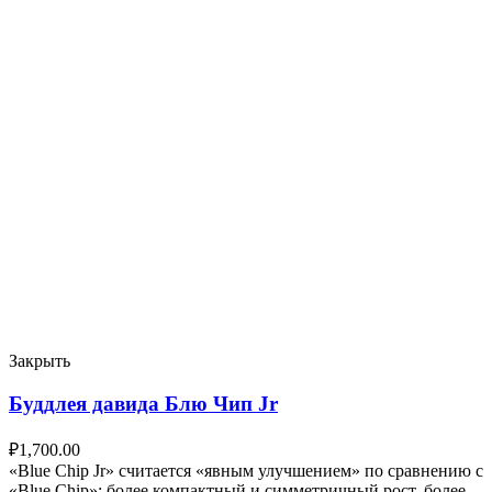
Закрыть
Буддлея давида Блю Чип Jr
₽
1,700.00
«Blue Chip Jr» считается «явным улучшением» по сравнению с
«Blue Chip»; более компактный и симметричный рост, более