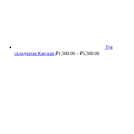
Туя
складчатая Кан-кан
₽
1,500.00
–
₽
5,500.00