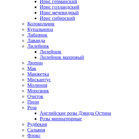
Ирис германский
Ирис голландский
Ирис мечевидный
Ирис сибирский
Колокольчик
Купальница
Лабазник
Лаванда
Лилейник
Лилейник
Лилейник махровый
Люпин
Мак
Манжетка
Мискантус
Молиния
Морозник
Очиток
Пион
Роза
Английские розы Дэвида Остина
Розы миниатюрные
Рудбекия
Сальвия
Флокс