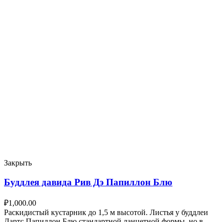
Закрыть
Буддлея давида Рив Дэ Папиллон Блю
₽
1,000.00
Раскидистый кустарник до 1,5 м высотой. Листья у буддлеи
Дартс Папиллон Блю стандартной ланцетной формы, но в