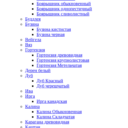
Боярышник обыкновенный
Боярышник однопестичный
Боярышник сливолистный
Буддлея
Бузина
Бузина кистистая
Бузина черная
Вейгела
Вяз
Гортензия
Гортензия древовидная
Гортензия крупнолистовая
Гортензия Метельчатая
Дерен белый
Дуб
Дуб Красный
Дуб черешчатый
Ива
Ирга
Ирга канадская
Калина
Калина Обыкновенная
Калина Складчатая
Карагана древовидная
Каштан