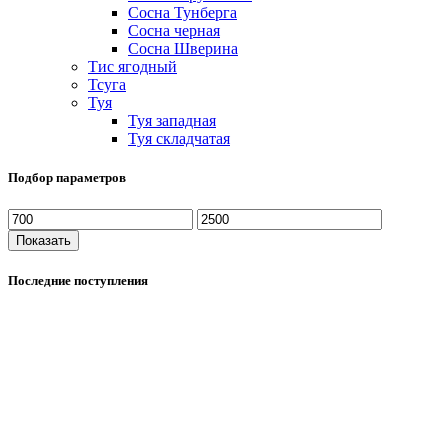
Сосна Тунберга
Сосна черная
Сосна Шверина
Тис ягодный
Тсуга
Туя
Туя западная
Туя складчатая
Подбор параметров
Показать
Последние поступления