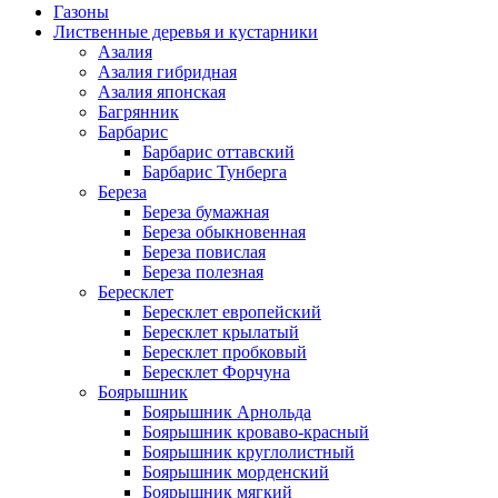
Газоны
Лиственные деревья и кустарники
Азалия
Азалия гибридная
Азалия японская
Багрянник
Барбарис
Барбарис оттавский
Барбарис Тунберга
Береза
Береза бумажная
Береза обыкновенная
Береза повислая
Береза полезная
Бересклет
Бересклет европейский
Бересклет крылатый
Бересклет пробковый
Бересклет Форчуна
Боярышник
Боярышник Арнольда
Боярышник кроваво-красный
Боярышник круглолистный
Боярышник морденский
Боярышник мягкий