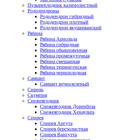
Пузыреплодник калинолистный
Рододендроны
Рододендрон гибридный
Рододендрон плотный
Рододендрон якушиманский
Рябина
Рябина Арнольда
Рябина гибридная
Рябина обыкновенная
Рябина промежуточная
Рябина смешанная
Рябина тюрингенская
Рябина черноплодная
Самшит
Cамшит вечнозеленый
Сирень
Скумпия
Снежеягодник
Снежеягодник Доренбоза
Снежеягодник Хенаульта
Спирея
Спирея Аргута
Спирея березолистная
Спирея Вангутта