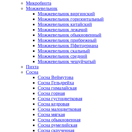
Микробиота
Можжевельник
Можжевельник виргинский
Можжевельник горизонтальный
Можжевельник китайский
Можжевельник лежачий
Можжевельник обыкновенный
Можжевельник прибрежный
Можжевельник Пфитцериана
Можжевельник скальный
Можжевельник средний
Можжевельник чешуйчатый
Пихта
Сосна
Сосна Веймутова
Сосна Гельдрейха
Сосна гималайская
Сосна горная
Сосна густоцветковая
Сосна кедровая
Сосна малоцветковая
Сосна мягкая
Сосна обыкновенная
Сосна румелийская
Сосна скрученная