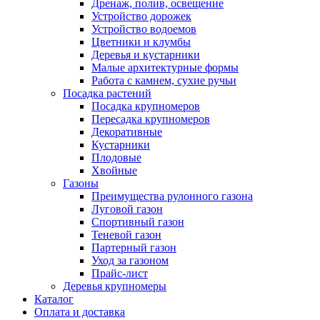
Дренаж, полив, освещение
Устройство дорожек
Устройство водоемов
Цветники и клумбы
Деревья и кустарники
Малые архитектурные формы
Работа с камнем, сухие ручьи
Посадка растений
Посадка крупномеров
Пересадка крупномеров
Декоративные
Кустарники
Плодовые
Хвойные
Газоны
Преимущества рулонного газона
Луговой газон
Спортивный газон
Теневой газон
Партерный газон
Уход за газоном
Прайс-лист
Деревья крупномеры
Каталог
Оплата и доставка