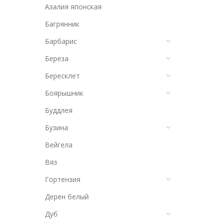
Азалия японская
Багрянник
Барбарис
Береза
Бересклет
Боярышник
Буддлея
Бузина
Вейгела
Вяз
Гортензия
Дерен белый
Дуб