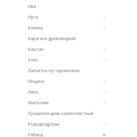
Ива
Ирга
Калина
Карагана древовидная
Каштан
Клен
Лапчатка кустарниковая
Лещина
Липа
Магнолия
Пузыреплодник калинолистный
Рододендроны
Рябина