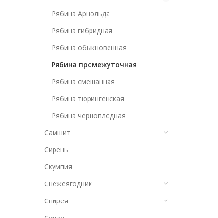
Рябина Арнольда
Рябина гибридная
Рябина обыкновенная
Рябина промежуточная
Рябина смешанная
Рябина тюрингенская
Рябина черноплодная
Самшит
Сирень
Скумпия
Снежеягодник
Спирея
Сумах