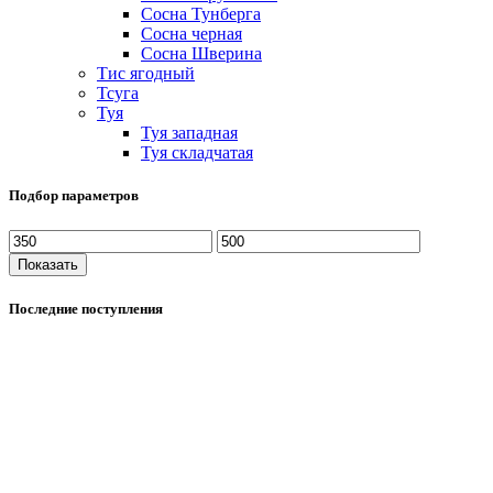
Сосна Тунберга
Сосна черная
Сосна Шверина
Тис ягодный
Тсуга
Туя
Туя западная
Туя складчатая
Подбор параметров
Показать
Последние поступления