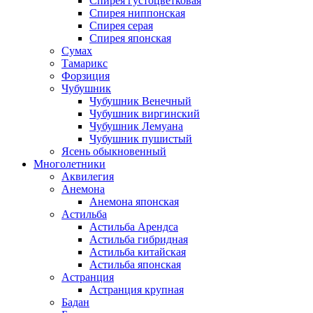
Спирея густоцветковая
Спирея ниппонская
Спирея серая
Спирея японская
Сумах
Тамарикс
Форзиция
Чубушник
Чубушник Венечный
Чубушник виргинский
Чубушник Лемуана
Чубушник пушистый
Ясень обыкновенный
Многолетники
Аквилегия
Анемона
Анемона японская
Астильба
Астильба Арендса
Астильба гибридная
Астильба китайская
Астильба японская
Астранция
Астранция крупная
Бадан