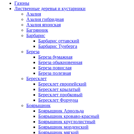
Газоны
Лиственные деревья и кустарники
Азалия
Азалия гибридная
Азалия японская
Багрянник
Барбарис
Барбарис оттавский
Барбарис Тунберга
Береза
Береза бумажная
Береза обыкновенная
Береза повислая
Береза полезная
Бересклет
Бересклет европейский
Бересклет крылатый
Бересклет пробковый
Бересклет Форчуна
Боярышник
Боярышник Арнольда
Боярышник кроваво-красный
Боярышник круглолистный
Боярышник морденский
Боярышник мягкий