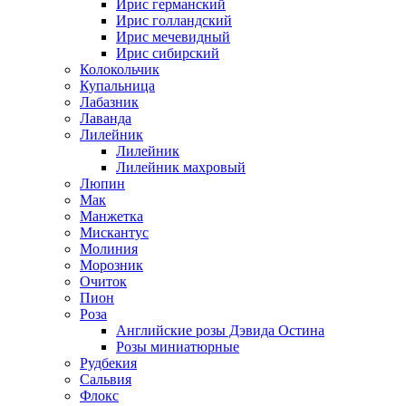
Ирис германский
Ирис голландский
Ирис мечевидный
Ирис сибирский
Колокольчик
Купальница
Лабазник
Лаванда
Лилейник
Лилейник
Лилейник махровый
Люпин
Мак
Манжетка
Мискантус
Молиния
Морозник
Очиток
Пион
Роза
Английские розы Дэвида Остина
Розы миниатюрные
Рудбекия
Сальвия
Флокс