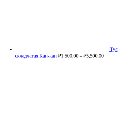
Туя
складчатая Кан-кан
₽
1,500.00
–
₽
5,500.00