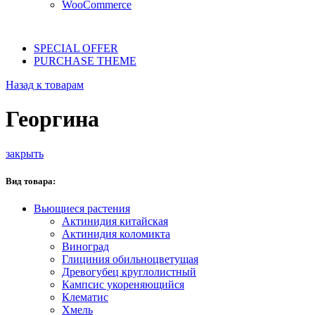
WooCommerce
SPECIAL OFFER
PURCHASE THEME
Назад к товарам
Георгина
закрыть
Вид товара:
Вьющиеся растения
Актинидия китайская
Актинидия коломикта
Виноград
Глициния обильноцветущая
Древогубец круглолистный
Кампсис укореняющийся
Клематис
Хмель