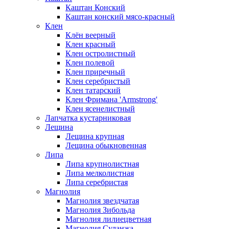
Каштан Конский
Каштан конский мясо-красный
Клен
Клён веерный
Клен красный
Клен остролистный
Клен полевой
Клен приречный
Клен серебристый
Клен татарский
Клен Фримана 'Armstrong'
Клен ясенелистный
Лапчатка кустарниковая
Лещина
Лещина крупная
Лещина обыкновенная
Липа
Липа крупнолистная
Липа мелколистная
Липа серебристая
Магнолия
Магнолия звездчатая
Магнолия Зибольда
Магнолия лилиецветная
Магнолия Суланжа