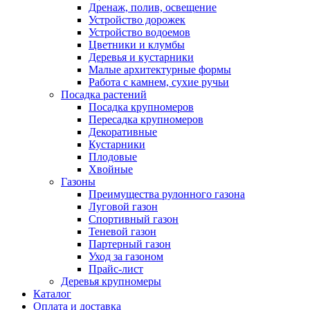
Дренаж, полив, освещение
Устройство дорожек
Устройство водоемов
Цветники и клумбы
Деревья и кустарники
Малые архитектурные формы
Работа с камнем, сухие ручьи
Посадка растений
Посадка крупномеров
Пересадка крупномеров
Декоративные
Кустарники
Плодовые
Хвойные
Газоны
Преимущества рулонного газона
Луговой газон
Спортивный газон
Теневой газон
Партерный газон
Уход за газоном
Прайс-лист
Деревья крупномеры
Каталог
Оплата и доставка