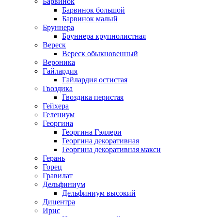
Барвинок
Барвинок большой
Барвинок малый
Бруннера
Бруннера крупнолистная
Вереск
Вереск обыкновенный
Вероника
Гайлардия
Гайлардия остистая
Гвоздика
Гвоздика перистая
Гейхера
Гелениум
Георгина
Георгина Гэллери
Георгина декоративная
Георгина декоративная макси
Герань
Горец
Гравилат
Дельфиниум
Дельфиниум высокий
Дицентра
Ирис