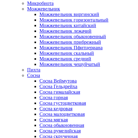
Микробиота
Можжевельник
Можжевельник виргинский
Можжевельник горизонтальный
Можжевельник китайский
Можжевельник лежачий
Можжевельник обыкновенный
Можжевельник прибрежный
Можжевельник Пфитцериана
Можжевельник скальный
Можжевельник средний
Можжевельник чешуйчатый
Пихта
Сосна
Сосна Веймутова
Сосна Гельдрейха
Сосна гималайская
Сосна горная
Сосна густоцветковая
Сосна кедровая
Сосна малоцветковая
Сосна мягкая
Сосна обыкновенная
Сосна румелийская
Сосна скрученная