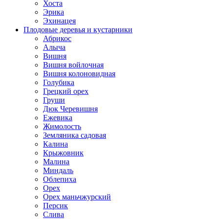
Хоста
Эрика
Эхинацея
Плодовые деревья и кустарники
Абрикос
Алыча
Вишня
Вишня войлочная
Вишня колоновидная
Голубика
Грецкий орех
Груши
Дюк Черевишня
Ежевика
Жимолость
Земляника садовая
Калина
Крыжовник
Малина
Миндаль
Облепиха
Орех
Орех маньчжурский
Персик
Слива