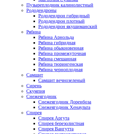
Пузыреплодник калинолистный
Рододендроны
Рододендрон гибридный
Рододендрон плотный
Рододендрон якушиманский
Рябина
Рябина Арнольда
Рябина гибридная
Рябина обыкновенная
Рябина промежуточная
Рябина смешанная
Рябина тюрингенская
Рябина черноплодная
Самшит
Cамшит вечнозеленый
Сирень
Скумпия
Снежеягодник
Снежеягодник Доренбоза
Снежеягодник Хенаульта
Спирея
Спирея Аргута
Спирея березолистная
Спирея Вангутта