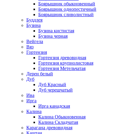
Боярышник обыкновенный
Боярышник однопестичный
Боярышник сливолистный
Буддлея
Бузина
Бузина кистистая
Бузина черная
Вейгела
Вяз
Гортензия
Гортензия древовидная
Гортензия крупнолистовая
Гортензия Метельчатая
Дерен белый
Дуб
Дуб Красный
Дуб черешчатый
Ива
Ирга
Ирга канадская
Калина
Калина Обыкновенная
Калина Складчатая
Карагана древовидная
Каштан