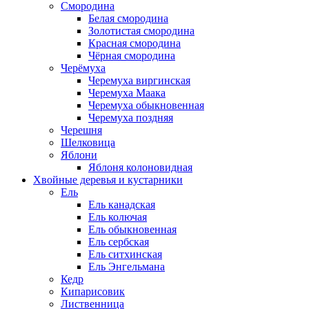
Смородина
Белая смородина
Золотистая смородина
Красная смородина
Чёрная смородина
Черёмуха
Черемуха виргинская
Черемуха Маака
Черемуха обыкновенная
Черемуха поздняя
Черешня
Шелковица
Яблони
Яблоня колоновидная
Хвойные деревья и кустарники
Ель
Ель канадская
Ель колючая
Ель обыкновенная
Ель сербская
Ель ситхинская
Ель Энгельмана
Кедр
Кипарисовик
Лиственница