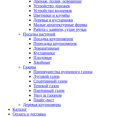
Дренаж, полив, освещение
Устройство дорожек
Устройство водоемов
Цветники и клумбы
Деревья и кустарники
Малые архитектурные формы
Работа с камнем, сухие ручьи
Посадка растений
Посадка крупномеров
Пересадка крупномеров
Декоративные
Кустарники
Плодовые
Хвойные
Газоны
Преимущества рулонного газона
Луговой газон
Спортивный газон
Теневой газон
Партерный газон
Уход за газоном
Прайс-лист
Деревья крупномеры
Каталог
Оплата и доставка