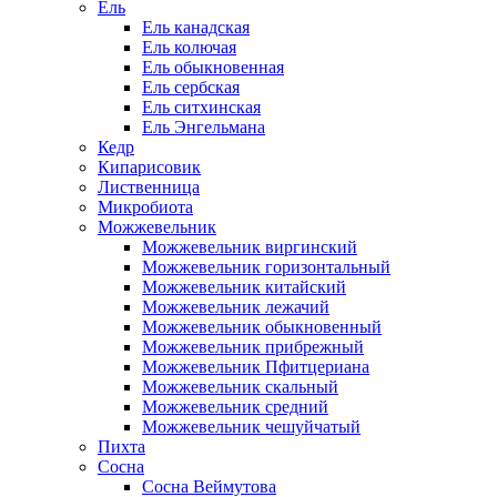
Ель
Ель канадская
Ель колючая
Ель обыкновенная
Ель сербская
Ель ситхинская
Ель Энгельмана
Кедр
Кипарисовик
Лиственница
Микробиота
Можжевельник
Можжевельник виргинский
Можжевельник горизонтальный
Можжевельник китайский
Можжевельник лежачий
Можжевельник обыкновенный
Можжевельник прибрежный
Можжевельник Пфитцериана
Можжевельник скальный
Можжевельник средний
Можжевельник чешуйчатый
Пихта
Сосна
Сосна Веймутова