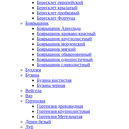
Бересклет европейский
Бересклет крылатый
Бересклет пробковый
Бересклет Форчуна
Боярышник
Боярышник Арнольда
Боярышник кроваво-красный
Боярышник круглолистный
Боярышник морденский
Боярышник мягкий
Боярышник обыкновенный
Боярышник однопестичный
Боярышник сливолистный
Буддлея
Бузина
Бузина кистистая
Бузина черная
Вейгела
Вяз
Гортензия
Гортензия древовидная
Гортензия крупнолистовая
Гортензия Метельчатая
Дерен белый
Дуб