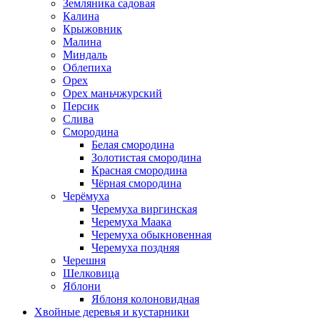
Земляника садовая
Калина
Крыжовник
Малина
Миндаль
Облепиха
Орех
Орех маньчжурский
Персик
Слива
Смородина
Белая смородина
Золотистая смородина
Красная смородина
Чёрная смородина
Черёмуха
Черемуха виргинская
Черемуха Маака
Черемуха обыкновенная
Черемуха поздняя
Черешня
Шелковица
Яблони
Яблоня колоновидная
Хвойные деревья и кустарники