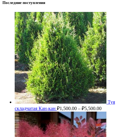
Последние поступления
Туя
складчатая Кан-кан
₽
1,500.00
–
₽
5,500.00