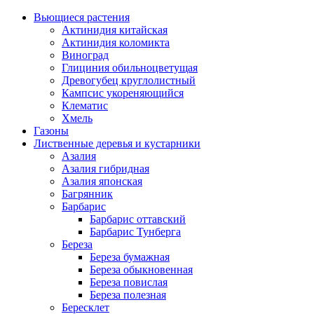
Вьющиеся растения
Актинидия китайская
Актинидия коломикта
Виноград
Глициния обильноцветущая
Древогубец круглолистный
Кампсис укореняющийся
Клематис
Хмель
Газоны
Лиственные деревья и кустарники
Азалия
Азалия гибридная
Азалия японская
Багрянник
Барбарис
Барбарис оттавский
Барбарис Тунберга
Береза
Береза бумажная
Береза обыкновенная
Береза повислая
Береза полезная
Бересклет