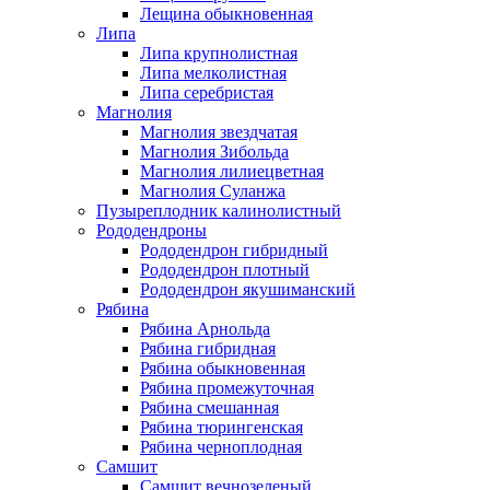
Лещина обыкновенная
Липа
Липа крупнолистная
Липа мелколистная
Липа серебристая
Магнолия
Магнолия звездчатая
Магнолия Зибольда
Магнолия лилиецветная
Магнолия Суланжа
Пузыреплодник калинолистный
Рододендроны
Рододендрон гибридный
Рододендрон плотный
Рододендрон якушиманский
Рябина
Рябина Арнольда
Рябина гибридная
Рябина обыкновенная
Рябина промежуточная
Рябина смешанная
Рябина тюрингенская
Рябина черноплодная
Самшит
Cамшит вечнозеленый