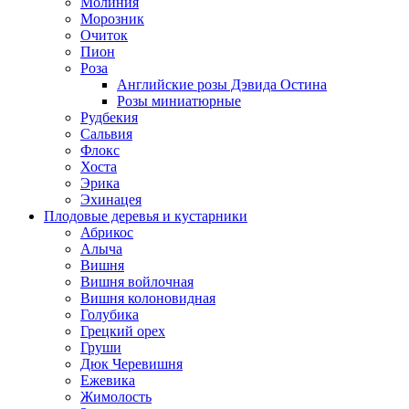
Молиния
Морозник
Очиток
Пион
Роза
Английские розы Дэвида Остина
Розы миниатюрные
Рудбекия
Сальвия
Флокс
Хоста
Эрика
Эхинацея
Плодовые деревья и кустарники
Абрикос
Алыча
Вишня
Вишня войлочная
Вишня колоновидная
Голубика
Грецкий орех
Груши
Дюк Черевишня
Ежевика
Жимолость