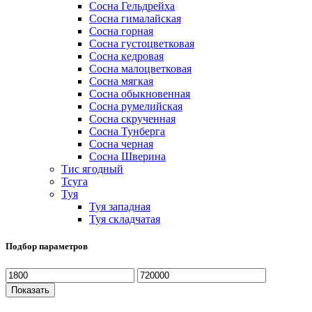
Сосна Гельдрейха
Сосна гималайская
Сосна горная
Сосна густоцветковая
Сосна кедровая
Сосна малоцветковая
Сосна мягкая
Сосна обыкновенная
Сосна румелийская
Сосна скрученная
Сосна Тунберга
Сосна черная
Сосна Шверина
Тис ягодный
Тсуга
Туя
Туя западная
Туя складчатая
Подбор параметров
Показать