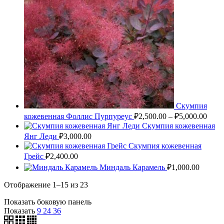
Скумпия
кожевенная Фоллис Пурпуреус
₽
2,500.00
–
₽
5,000.00
Скумпия кожевенная
Янг Леди
₽
3,000.00
Скумпия кожевенная
Грейс
₽
2,400.00
Миндаль Карамель
₽
1,000.00
Отображение 1–15 из 23
Показать боковую панель
Показать
9
24
36