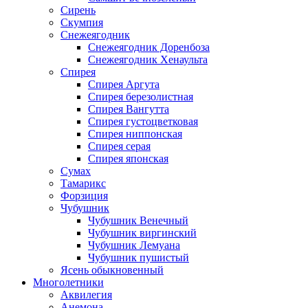
Сирень
Скумпия
Снежеягодник
Снежеягодник Доренбоза
Снежеягодник Хенаульта
Спирея
Спирея Аргута
Спирея березолистная
Спирея Вангутта
Спирея густоцветковая
Спирея ниппонская
Спирея серая
Спирея японская
Сумах
Тамарикс
Форзиция
Чубушник
Чубушник Венечный
Чубушник виргинский
Чубушник Лемуана
Чубушник пушистый
Ясень обыкновенный
Многолетники
Аквилегия
Анемона