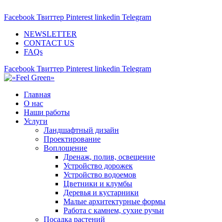
ADD ANYTHING HERE OR JUST REMOVE IT…
Facebook
Твиттер
Pinterest
linkedin
Telegram
NEWSLETTER
CONTACT US
FAQs
Facebook
Твиттер
Pinterest
linkedin
Telegram
Главная
О нас
Наши работы
Услуги
Ландшафтный дизайн
Проектирование
Воплощение
Дренаж, полив, освещение
Устройство дорожек
Устройство водоемов
Цветники и клумбы
Деревья и кустарники
Малые архитектурные формы
Работа с камнем, сухие ручьи
Посадка растений