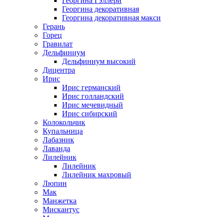
Георгина Гэллери
Георгина декоративная
Георгина декоративная макси
Герань
Горец
Гравилат
Дельфиниум
Дельфиниум высокий
Дицентра
Ирис
Ирис германский
Ирис голландский
Ирис мечевидный
Ирис сибирский
Колокольчик
Купальница
Лабазник
Лаванда
Лилейник
Лилейник
Лилейник махровый
Люпин
Мак
Манжетка
Мискантус