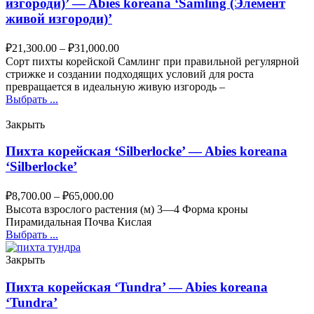
изгороди)’ — Abies koreana ‘Samling (Элемент
живой изгороди)’
₽
21,300.00
–
₽
31,000.00
Сорт пихты корейской Самлинг при правильной регулярной
стрижке и создании подходящих условий для роста
превращается в идеальную живую изгородь –
Выбрать ...
Закрыть
Пихта корейская ‘Silberlocke’ — Abies koreana
‘Silberlocke’
₽
8,700.00
–
₽
65,000.00
Высота взрослого растения (м) 3—4 Форма кроны
Пирамидальная Почва Кислая
Выбрать ...
Закрыть
Пихта корейская ‘Tundra’ — Abies koreana
‘Tundra’