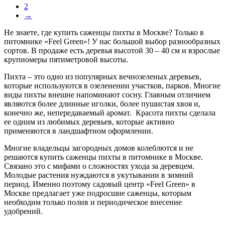
2
→
Не знаете, где купить саженцы пихты в Москве? Только в
питомнике «Feel Green»! У нас большой выбор разнообразных
сортов. В продаже есть деревья высотой 30 – 40 см и взрослые
крупномеры пятиметровой высоты.
Пихта – это одно из популярных вечнозеленых деревьев,
которые используются в озеленении участков, парков. Многие
виды пихты внешне напоминают сосну. Главным отличием
являются более длинные иголки, более пушистая хвоя и,
конечно же, непередаваемый аромат. Красота пихты сделала
ее одним из любимых деревьев, которые активно
применяются в ландшафтном оформлении.
Многие владельцы загородных домов колеблются и не
решаются купить саженцы пихты в питомнике в Москве.
Связано это с мифами о сложностях ухода за деревцем.
Молодые растения нуждаются в укутывании в зимний
период. Именно поэтому садовый центр «Feel Green» в
Москве предлагает уже подросшие саженцы, которым
необходим только полив и периодическое внесение
удобрений.