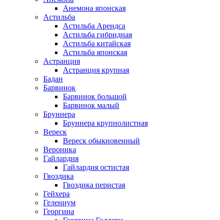
Анемона японская
Астильба
Астильба Арендса
Астильба гибридная
Астильба китайская
Астильба японская
Астранция
Астранция крупная
Бадан
Барвинок
Барвинок большой
Барвинок малый
Бруннера
Бруннера крупнолистная
Вереск
Вереск обыкновенный
Вероника
Гайлардия
Гайлардия остистая
Гвоздика
Гвоздика перистая
Гейхера
Гелениум
Георгина