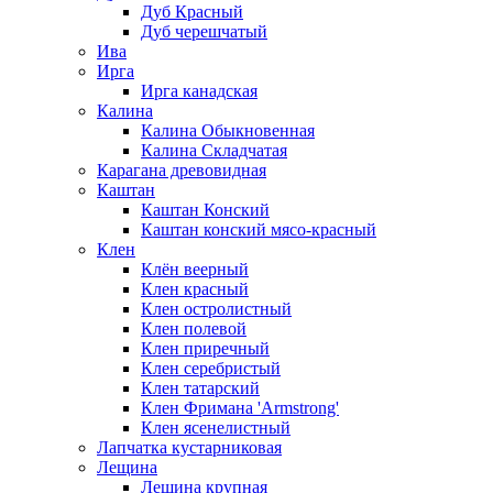
Дуб Красный
Дуб черешчатый
Ива
Ирга
Ирга канадская
Калина
Калина Обыкновенная
Калина Складчатая
Карагана древовидная
Каштан
Каштан Конский
Каштан конский мясо-красный
Клен
Клён веерный
Клен красный
Клен остролистный
Клен полевой
Клен приречный
Клен серебристый
Клен татарский
Клен Фримана 'Armstrong'
Клен ясенелистный
Лапчатка кустарниковая
Лещина
Лещина крупная