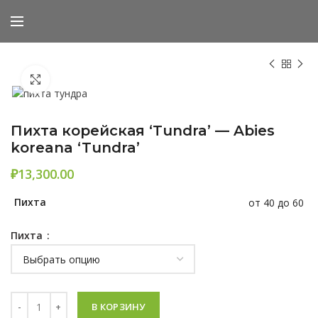
Нажмите, чтобы увеличить
Пихта корейская ‘Tundra’ — Abies
koreana ‘Tundra’
₽
Пихта
от 40 до 60
Пихта
Количество Пихта корейская 'Tundra' - Abies koreana 'Tundra'
В КОРЗИНУ