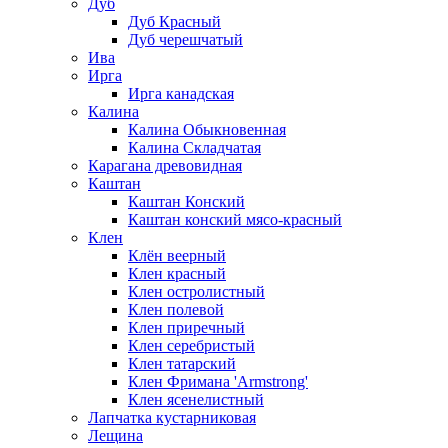
Дуб
Дуб Красный
Дуб черешчатый
Ива
Ирга
Ирга канадская
Калина
Калина Обыкновенная
Калина Складчатая
Карагана древовидная
Каштан
Каштан Конский
Каштан конский мясо-красный
Клен
Клён веерный
Клен красный
Клен остролистный
Клен полевой
Клен приречный
Клен серебристый
Клен татарский
Клен Фримана 'Armstrong'
Клен ясенелистный
Лапчатка кустарниковая
Лещина