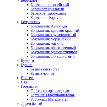
Бересклет
Бересклет европейский
Бересклет крылатый
Бересклет пробковый
Бересклет Форчуна
Боярышник
Боярышник Арнольда
Боярышник кроваво-красный
Боярышник круглолистный
Боярышник морденский
Боярышник мягкий
Боярышник обыкновенный
Боярышник однопестичный
Боярышник сливолистный
Буддлея
Бузина
Бузина кистистая
Бузина черная
Вейгела
Вяз
Гортензия
Гортензия древовидная
Гортензия крупнолистовая
Гортензия Метельчатая
Дерен белый