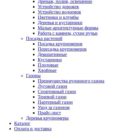
Дренаж, полив, освещение
Устройство дорожек
Устройство водоемов
Цветники и клумбы
Деревья и кустарники
Малые архитектурные формы
Работа с камнем, сухие ручьи
Посадка растений
Посадка крупномеров
Пересадка крупномеров
Декоративные
Кустарники
Плодовые
Хвойные
Газоны
Преимущества рулонного газона
Луговой газон
Спортивный газон
Теневой газон
Партерный газон
Уход за газоном
Прайс-лист
Деревья крупномеры
Каталог
Оплата и доставка