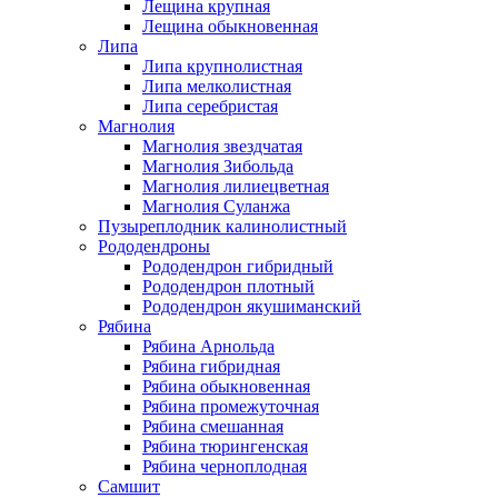
Лещина крупная
Лещина обыкновенная
Липа
Липа крупнолистная
Липа мелколистная
Липа серебристая
Магнолия
Магнолия звездчатая
Магнолия Зибольда
Магнолия лилиецветная
Магнолия Суланжа
Пузыреплодник калинолистный
Рододендроны
Рододендрон гибридный
Рододендрон плотный
Рододендрон якушиманский
Рябина
Рябина Арнольда
Рябина гибридная
Рябина обыкновенная
Рябина промежуточная
Рябина смешанная
Рябина тюрингенская
Рябина черноплодная
Самшит