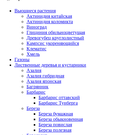
Вьющиеся растения
Актинидия китайская
Актинидия коломикта
Виноград
Глициния обильноцветущая
Древогубец круглолистный
Кампсис укореняющийся
Клематис
Хмель
Газоны
Лиственные деревья и кустарники
Азалия
Азалия гибридная
Азалия японская
Багрянник
Барбарис
Барбарис оттавский
Барбарис Тунберга
Береза
Береза бумажная
Береза обыкновенная
Береза повислая
Береза полезная