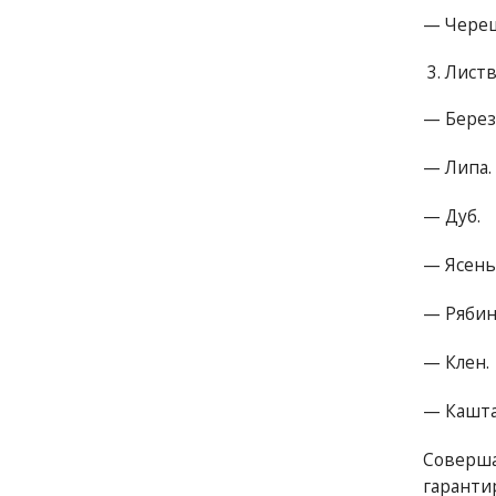
— Череш
Листв
— Берез
— Липа.
— Дуб.
— Ясень
— Рябин
— Клен.
— Кашта
Соверша
гаранти