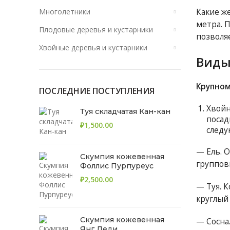
Многолетники
Какие же
метра. П
Плодовые деревья и кустарники
позволя
Хвойные деревья и кустарники
Виды
Крупном
ПОСЛЕДНИЕ ПОСТУПЛЕНИЯ
Хвойн
Туя складчатая Кан-кан
посад
₽
следу
— Ель. 
Скумпия кожевенная
группов
Фоллис Пурпуреус
₽
— Туя. 
круглый 
Скумпия кожевенная
— Сосна
Янг Леди