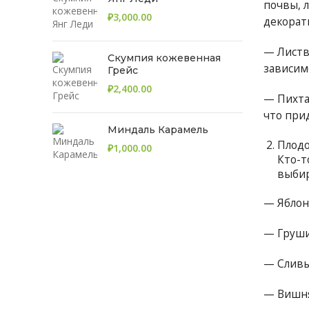
почвы, 
₽
декорат
— Листв
Скумпия кожевенная
зависимо
Грейс
₽
— Пихта
что при
Миндаль Карамель
Плодо
₽
Кто-т
выбир
— Яблон
— Груши
— Сливы
— Вишня