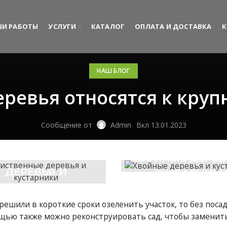
И РАБОТЫ
УСЛУГИ
КАТАЛОГ
ОПЛАТА И ДОСТАВКА
К
НАШ БЛОГ
еревья относятся к кру
Сообщение от
Admin
Вкл 13.01.2023
ЛИСТВЕННЫЕ
ХВОЙНЫЕ ДЕРЕВ
ДЕРЕВЬЯ И
КУСТАРНИК
КУСТАРНИКИ
 решили в короткие сроки озеленить участок, то без пос
щью также можно реконструировать сад, чтобы заменить 