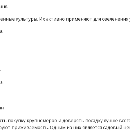
ня.
енные культуры. Их активно применяют для озеленения у
а.
.
а.
н.
ть покупку крупномеров и доверять посадку лучше все
руют приживаемость. Одним из них является садовый цен