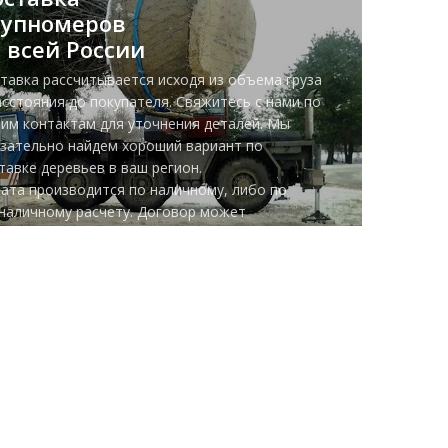
рупномеров
п
 всей России
к
д
тавка рассчитывается исходя из объема груза
асстояния до покупателя. Свяжитесь с нами по
Пр
им контактам для уточнения деталей. Мы
по
зательно найдем хороший вариант по
об
тавке деревьев в ваш регион.
бл
ата производится по наличному, либо по
дл
наличному расчету. Договор может
то
лючаться дистанционно.
о
мо
пе
уч
ус
ме