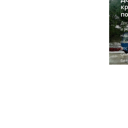
к
по
Дос
и р
наш
обя
дос
Опл
без
зак