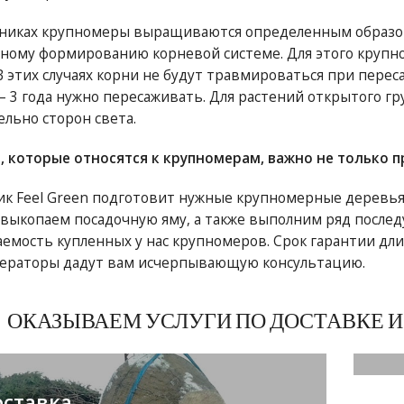
никах крупномеры выращиваются определенным образом.
ному формированию корневой системе. Для этого круп
В этих случаях корни не будут травмироваться при переса
 — 3 года нужно пересаживать. Для растений открытого г
ельно сторон света.
, которые относятся к крупномерам, важно не только п
к Feel Green подготовит нужные крупномерные деревья к
 выкопаем посадочную яму, а также выполним ряд посл
емость купленных у нас крупномеров. Срок гарантии длит
ераторы дадут вам исчерпывающую консультацию.
ОКАЗЫВАЕМ УСЛУГИ ПО ДОСТАВКЕ 
ставка
П