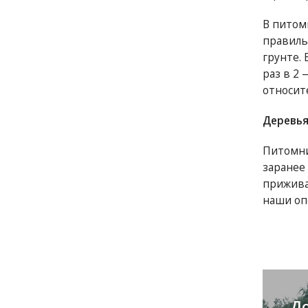
В питом
правиль
грунте. 
раз в 2
относит
Деревья
Питомни
заранее
прижива
наши оп
До