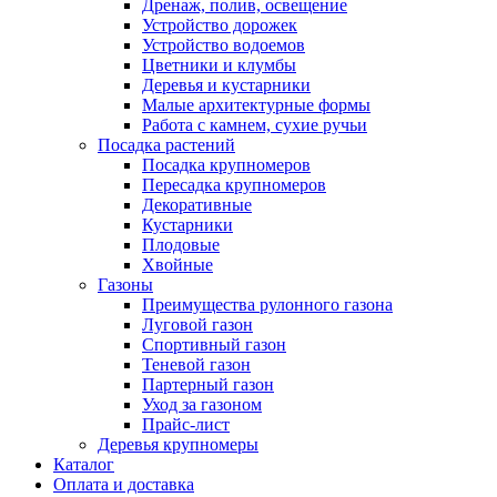
Дренаж, полив, освещение
Устройство дорожек
Устройство водоемов
Цветники и клумбы
Деревья и кустарники
Малые архитектурные формы
Работа с камнем, сухие ручьи
Посадка растений
Посадка крупномеров
Пересадка крупномеров
Декоративные
Кустарники
Плодовые
Хвойные
Газоны
Преимущества рулонного газона
Луговой газон
Спортивный газон
Теневой газон
Партерный газон
Уход за газоном
Прайс-лист
Деревья крупномеры
Каталог
Оплата и доставка