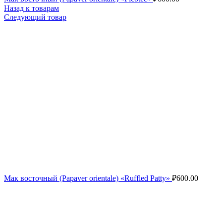
Назад к товарам
Следующий товар
Мак восточный (Papaver orientale) «Ruffled Patty»
₽
600.00
Нажмите, чтобы увеличить