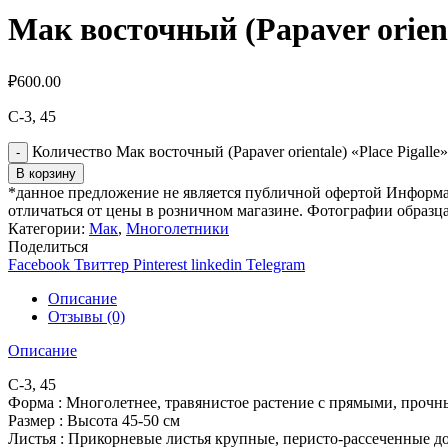
Мак восточный (Papaver orienta
₽
600.00
C-3, 45
Количество Мак восточный (Papaver orientale) «Place Pigalle»
В корзину
*данное предложение не является публичной офертой Информаци
отличаться от цены в розничном магазине. Фотографии образца
Категории:
Мак
,
Многолетники
Поделиться
Facebook
Твиттер
Pinterest
linkedin
Telegram
Описание
Отзывы (0)
Описание
C-3, 45
Форма : Многолетнее, травянистое растение с прямыми, проч
Размер : Высота 45-50 см
Листья : Прикорневые листья крупные, перисто-рассеченные до