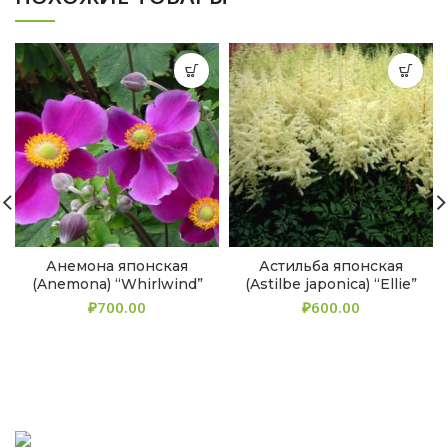
Анемона японская
Астильба японская
(Anemona) “Whirlwind”
(Astilbe japonica) “Ellie”
₽
₽