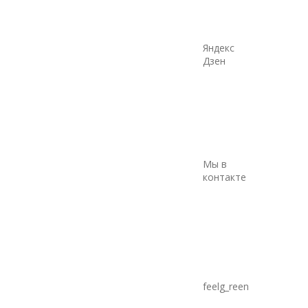
Яндекс
Дзен
Мы в
контакте
feelg_reen