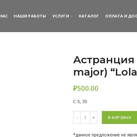
 НАС
НАШИ РАБОТЫ
УСЛУГИ
КАТАЛОГ
ОПЛАТА И ДО
Астранция 
major) “Lola
₽
C-5, 35
Количество Астранция крупная 
В КОРЗИНУ
*данное предложение не явл