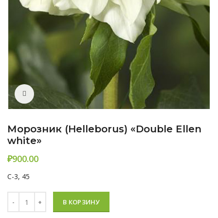
Нажмите, чтобы увеличить
Морозник (Helleborus) «Double Ellen
white»
₽
C-3, 45
Количество Морозник (Helleborus) «Double Ellen white»
В КОРЗИНУ