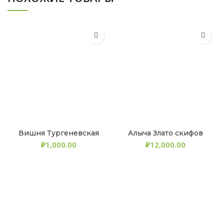
Вишня Тургеневская
Алыча Злато скифов
₽
₽