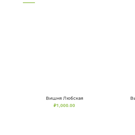
Вишня Любская
В
₽