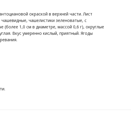
антоциановой окраской в верхней части. Лист
, чашевидные, чашелистики зеленоватые, с
(более 1,0 см в диаметре, массой 0,6 г), округлые
глая. Вкус умеренно кислый, приятный. Ягоды
зревания.
ти.