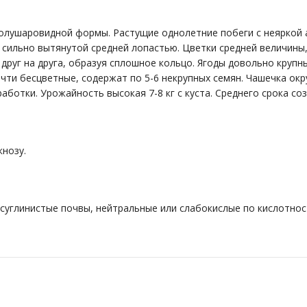
полушаровидной формы. Расту­щие однолетние побеги с неяркой 
с сильно вытянутой средней лопастью. Цветки средней величины
уг на друга, образуя сплошное кольцо. Ягоды довольно крупные 
чти бесцветные, содержат по 5-6 некрупных семян. Чашечка окру
аботки. Урожайность высокая 7-8 кг с куста. Среднего срока со
кнозу.
 суглинистые почвы, нейтральные или слабокислые по кислотнос