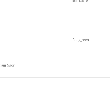
контакте
feelg_reen
Наш блог