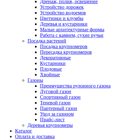
Дренаж, полив, освещение
Устройство дорожек
Устройство водоемов
Цветники и клумбы
Деревья и кустарники
Малые архитектурные формы
Работа с камнем, сухие ручьи
Посадка растений
Посадка крупномеров
Пересадка крупномеров
Декоративные
Кустарники
Плодовые
Хвойные
Газоны
Преимущества рулонного газона
Луговой газон
Спортивный газон
Теневой газон
Партерный газон
Уход за газоном
Прайс-лист
Деревья крупномеры
Каталог
Оплата и доставка