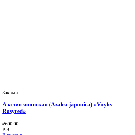
Закрыть
Азалия японская (Azalea japonica) «Vuyks
Rosyred»
₽
600.00
P-9
В корзину