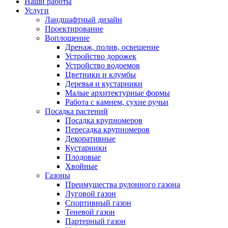
Наши работы
Услуги
Ландшафтный дизайн
Проектирование
Воплощение
Дренаж, полив, освещение
Устройство дорожек
Устройство водоемов
Цветники и клумбы
Деревья и кустарники
Малые архитектурные формы
Работа с камнем, сухие ручьи
Посадка растений
Посадка крупномеров
Пересадка крупномеров
Декоративные
Кустарники
Плодовые
Хвойные
Газоны
Преимущества рулонного газона
Луговой газон
Спортивный газон
Теневой газон
Партерный газон