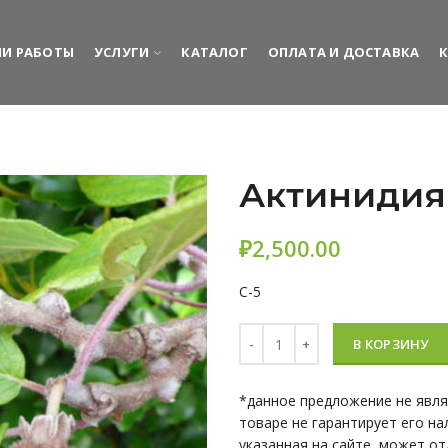
И РАБОТЫ
УСЛУГИ
КАТАЛОГ
ОПЛАТА И ДОСТАВКА
Актинидия 
₽
C-5
Количество Актинидия китайс
В КОРЗИНУ
*данное предложение не явл
товаре не гарантирует его на
указанная на сайте, может о